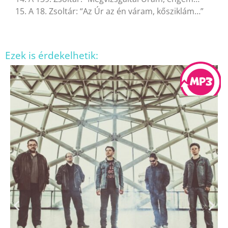
15. A 18. Zsoltár: “Az Úr az én váram, kősziklám…”
Ezek is érdekelhetik: