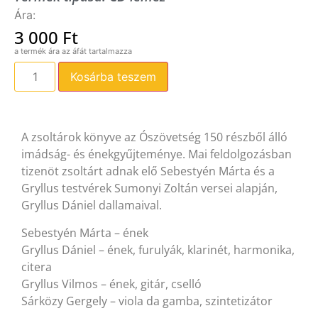
3 000
Ft
Kosárba teszem
A zsoltárok könyve az Ószövetség 150 részből álló
imádság- és énekgyűjteménye. Mai feldolgozásban
tizenöt zsoltárt adnak elő Sebestyén Márta és a
Gryllus testvérek Sumonyi Zoltán versei alapján,
Gryllus Dániel dallamaival.
Sebestyén Márta – ének
Gryllus Dániel – ének, furulyák, klarinét, harmonika,
citera
Gryllus Vilmos – ének, gitár, cselló
Sárközy Gergely – viola da gamba, szintetizátor