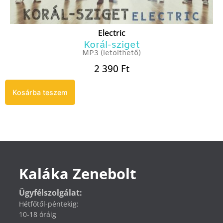
Electric
Korál-sziget
MP3 (letölthető)
2 390
Ft
Kosárba teszem
Kaláka Zenebolt
Ügyfélszolgálat:
Hétfőtől-péntekig:
10-18 óráig