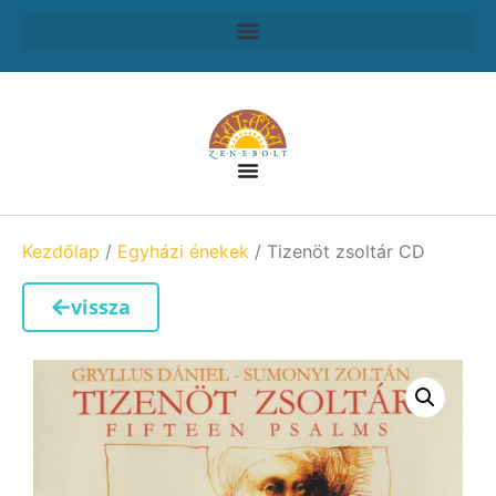
Kezdőlap
/
Egyházi énekek
/ Tizenöt zsoltár CD
vissza