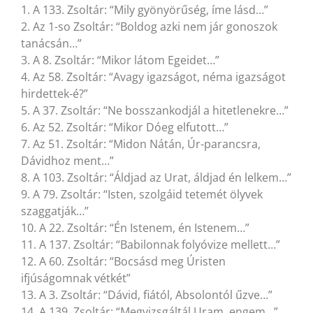
1. A 133. Zsoltár: “Mily gyönyörűség, íme lásd…”
2. Az 1-so Zsoltár: “Boldog azki nem jár gonoszok
tanácsán…”
3. A 8. Zsoltár: “Mikor látom Egeidet…”
4. Az 58. Zsoltár: “Avagy igazságot, néma igazságot
hirdettek-é?”
5. A 37. Zsoltár: “Ne bosszankodjál a hitetlenekre…”
6. Az 52. Zsoltár: “Mikor Dóeg elfutott…”
7. Az 51. Zsoltár: “Midon Nátán, Úr-parancsra,
Dávidhoz ment…”
8. A 103. Zsoltár: “Áldjad az Urat, áldjad én lelkem…”
9. A 79. Zsoltár: “Isten, szolgáid tetemét ölyvek
szaggatják…”
10. A 22. Zsoltár: “Én Istenem, én Istenem…”
11. A 137. Zsoltár: “Babilonnak folyóvize mellett…”
12. A 60. Zsoltár: “Bocsásd meg Úristen
ifjúságomnak vétkét”
13. A 3. Zsoltár: “Dávid, fiától, Absolontól űzve…”
14. A 139. Zsoltár: “Megvizsgáltál Uram, engem…”