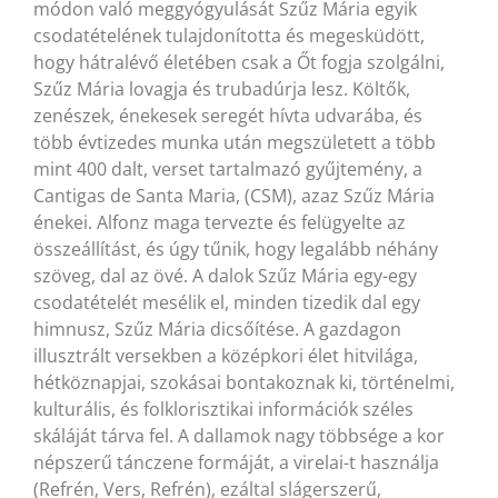
módon való meggyógyulását Szűz Mária egyik
csodatételének tulajdonította és megesküdött,
hogy hátralévő életében csak a Őt fogja szolgálni,
Szűz Mária lovagja és trubadúrja lesz. Költők,
zenészek, énekesek seregét hívta udvarába, és
több évtizedes munka után megszületett a több
mint 400 dalt, verset tartalmazó gyűjtemény, a
Cantigas de Santa Maria, (CSM), azaz Szűz Mária
énekei. Alfonz maga tervezte és felügyelte az
összeállítást, és úgy tűnik, hogy legalább néhány
szöveg, dal az övé. A dalok Szűz Mária egy-egy
csodatételét mesélik el, minden tizedik dal egy
himnusz, Szűz Mária dicsőítése. A gazdagon
illusztrált versekben a középkori élet hitvilága,
hétköznapjai, szokásai bontakoznak ki, történelmi,
kulturális, és folklorisztikai információk széles
skáláját tárva fel. A dallamok nagy többsége a kor
népszerű tánczene formáját, a virelai-t használja
(Refrén, Vers, Refrén), ezáltal slágerszerű,