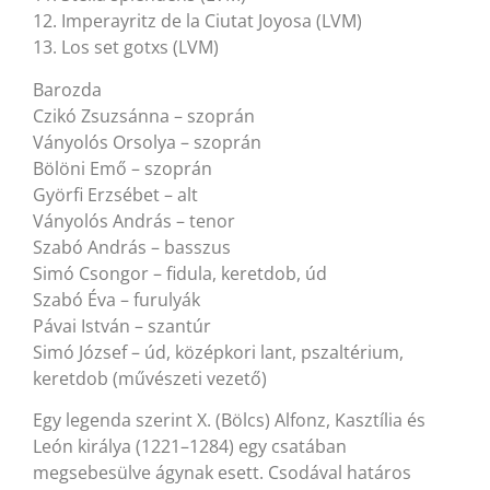
12. Imperayritz de la Ciutat Joyosa (LVM)
13. Los set gotxs (LVM)
Barozda
Czikó Zsuzsánna – szoprán
Ványolós Orsolya – szoprán
Bölöni Emő – szoprán
Györfi Erzsébet – alt
Ványolós András – tenor
Szabó András – basszus
Simó Csongor – fidula, keretdob, úd
Szabó Éva – furulyák
Pávai István – szantúr
Simó József – úd, középkori lant, pszaltérium,
keretdob (művészeti vezető)
Egy legenda szerint X. (Bölcs) Alfonz, Kasztília és
León királya (1221–1284) egy csatában
megsebesülve ágynak esett. Csodával határos