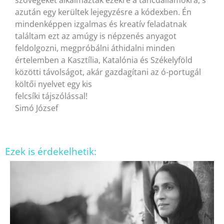
szövegeket alkalmaztak ezekre a táncdallamokra, s
azután egy kerültek lejegyzésre a kódexben. Én
mindenképpen izgalmas és kreatív feladatnak
találtam ezt az amúgy is népzenés anyagot
feldolgozni, megpróbálni áthidalni minden
értelemben a Kasztília, Katalónia és Székelyföld
közötti távolságot, akár gazdagítani az ó-portugál
költői nyelvet egy kis
felcsíki tájszólással!
Simó József
Ezek is érdekelhetik: