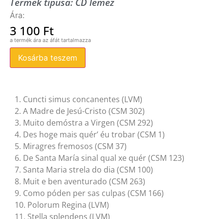
Termék típusa:
CD lemez
3 100
Ft
Kosárba teszem
1. Cuncti simus concanentes (LVM)
2. A Madre de Jesú-Cristo (CSM 302)
3. Muito demóstra a Virgen (CSM 292)
4. Des hoge mais quér’ éu trobar (CSM 1)
5. Miragres fremosos (CSM 37)
6. De Santa María sinal qual xe quér (CSM 123)
7. Santa Maria strela do dia (CSM 100)
8. Muit e ben aventurado (CSM 263)
9. Como póden per sas culpas (CSM 166)
10. Polorum Regina (LVM)
11. Stella splendens (LVM)