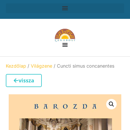
Kezdőlap
/
Világzene
/ Cuncti simus concanentes
vissza