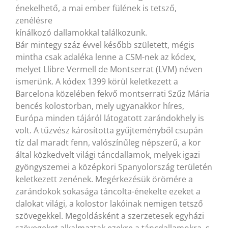
énekelhető, a mai ember fülének is tetsző,
zenélésre
kínálkozó dallamokkal találkozunk.
Bár mintegy száz évvel később született, mégis
mintha csak adaléka lenne a CSM-nek az kódex,
melyet Llibre Vermell de Montserrat (LVM) néven
ismerünk. A kódex 1399 körül keletkezett a
Barcelona közelében fekvő montserrati Szűz Mária
bencés kolostorban, mely ugyanakkor híres,
Európa minden tájáról látogatott zarándokhely is
volt. A tűzvész károsította gyűjteményből csupán
tíz dal maradt fenn, valószínűleg népszerű, a kor
által közkedvelt világi táncdallamok, melyek igazi
gyöngyszemei a középkori Spanyolország területén
keletkezett zenének. Megérkezésük örömére a
zarándokok sokasága táncolta-énekelte ezeket a
dalokat világi, a kolostor lakóinak nemigen tetsző
szövegekkel. Megoldásként a szerzetesek egyházi