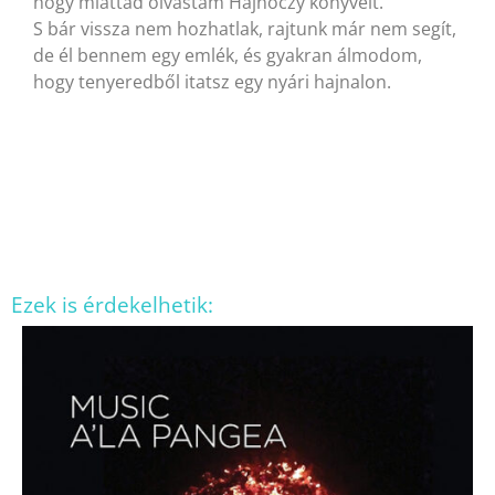
hogy miattad olvastam Hajnóczy könyveit.
S bár vissza nem hozhatlak, rajtunk már nem segít,
de él bennem egy emlék, és gyakran álmodom,
hogy tenyeredből itatsz egy nyári hajnalon.
Ezek is érdekelhetik: