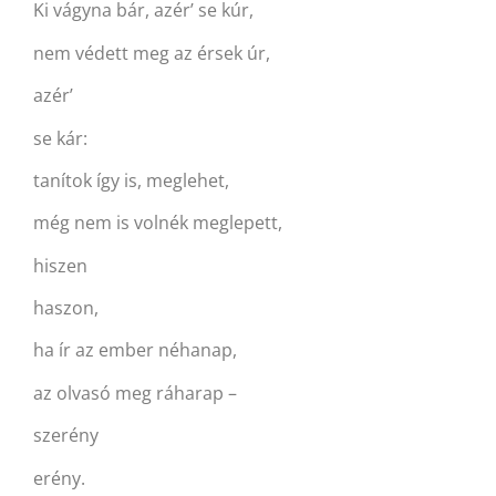
Ki vágyna bár, azér’ se kúr,
nem védett meg az érsek úr,
azér’
se kár:
tanítok így is, meglehet,
még nem is volnék meglepett,
hiszen
haszon,
ha ír az ember néhanap,
az olvasó meg ráharap –
szerény
erény.