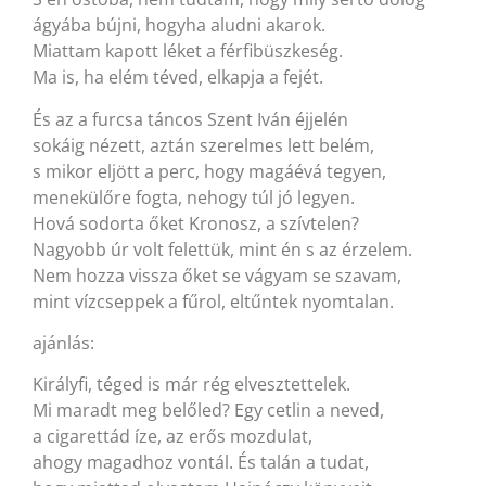
ágyába bújni, hogyha aludni akarok.
Miattam kapott léket a férfibüszkeség.
Ma is, ha elém téved, elkapja a fejét.
És az a furcsa táncos Szent Iván éjjelén
sokáig nézett, aztán szerelmes lett belém,
s mikor eljött a perc, hogy magáévá tegyen,
menekülőre fogta, nehogy túl jó legyen.
Hová sodorta őket Kronosz, a szívtelen?
Nagyobb úr volt felettük, mint én s az érzelem.
Nem hozza vissza őket se vágyam se szavam,
mint vízcseppek a fűrol, eltűntek nyomtalan.
ajánlás:
Királyfi, téged is már rég elvesztettelek.
Mi maradt meg belőled? Egy cetlin a neved,
a cigarettád íze, az erős mozdulat,
ahogy magadhoz vontál. És talán a tudat,