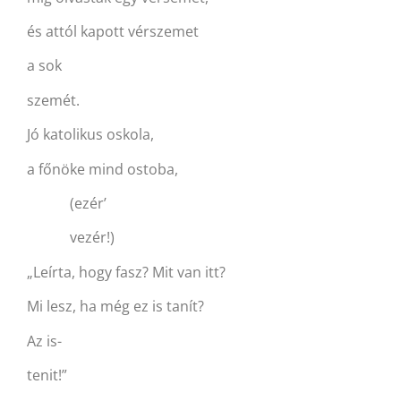
és attól kapott vérszemet
a sok
szemét.
Jó katolikus oskola,
a főnöke mind ostoba,
(ezér’
vezér!)
„Leírta, hogy fasz? Mit van itt?
Mi lesz, ha még ez is tanít?
Az is-
tenit!”