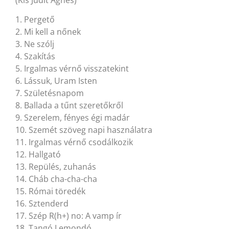
1. Pergető
2. Mi kell a nőnek
3. Ne szólj
4. Szakítás
5. Irgalmas vérnő visszatekint
6. Lássuk, Uram Isten
7. Születésnapom
8. Ballada a tűnt szeretőkről
9. Szerelem, fényes égi madár
10. Szemét szöveg napi használatra
11. Irgalmas vérnő csodálkozik
12. Hallgató
13. Repülés, zuhanás
14. Cháb cha-cha-cha
15. Római töredék
16. Sztenderd
17. Szép R(h+) no: A vamp ír
18. Tangó Lemondó