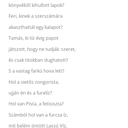
könyvéből kihullott lapok?
Feri, kinek a szerszámára
akaszthattál egy kalapot?
Tamás, ki tíz évig papot
játszott, hogy ne tudják: szeret,
és csak titokban dughatott?
S a vastag farkú hova lett?
Hol a sietős zongorista,
ujján én és a furelíz?
Hol van Pista, a fetisiszta?
Számból hol van a furcsa íz,
mit belém öntött Lassú Víz,