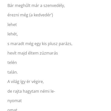
Bár meghűlt már a szenvedély,
érezni még (a kedvedér’)
lehet
lehét,
s maradt még egy kis plusz parázs,
hevít majd éltem zúzmarás
telén
talán.
A világ így ér végire,
de rajta hagytam némi le-
nyomat
omat.