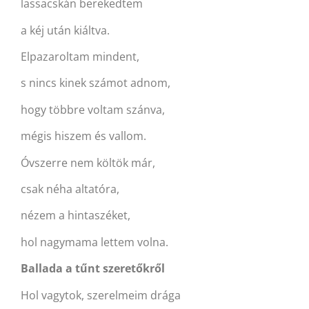
lassacskán berekedtem
a kéj után kiáltva.
Elpazaroltam mindent,
s nincs kinek számot adnom,
hogy többre voltam szánva,
mégis hiszem és vallom.
Óvszerre nem költök már,
csak néha altatóra,
nézem a hintaszéket,
hol nagymama lettem volna.
Ballada a tűnt szeretőkről
Hol vagytok, szerelmeim drága