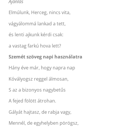
Ajánlás
Elmúlunk, Herceg, nincs vita,
vágyálommá lankad a tett,
és lenti ajkunk kérdi csak:
a vastag farkú hova lett?
Szemét szöveg napi használatra
Hány éve már, hogy napra nap
Kóvályogsz reggel álmosan,
S az a bizonyos nagybetűs
A fejed fölött átrohan.
Gályát hajtasz, de rabja vagy,
Mennél, de egyhelyben pörögsz,