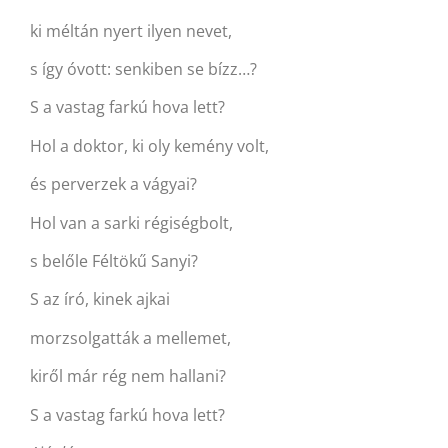
ki méltán nyert ilyen nevet,
s így óvott: senkiben se bízz…?
S a vastag farkú hova lett?
Hol a doktor, ki oly kemény volt,
és perverzek a vágyai?
Hol van a sarki régiségbolt,
s belőle Féltökű Sanyi?
S az író, kinek ajkai
morzsolgatták a mellemet,
kiről már rég nem hallani?
S a vastag farkú hova lett?