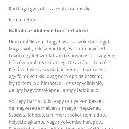
Karthágó győzött, s a csatákra büszke
Róma behódolt.
Ballada az időben eltűnt férfiakról
Nem emlékszem, hogy hívták a szőke herceget.
Magas volt, kék szemekkel, és ritkán nevetett.
Lovon egy-kétszer láttam (csúnyán is ült szegény),
húszéves volt és szűz még. De aztán jöttem én.
Késő volt visszakozni (bár nem volt szerelem,
egy félművelt kis lovag nem épp az esetem);
így törtem le a bimbót, s – ez szégyellnivaló,
de úgy hagyott faképnél, ahogy ledob a ló.
Volt egy barna fiú is. Vagy öt nyelven beszélt,
de megvetette mélyen a magyar népzenét.
Szadista lehetett tán, mert csókot nem adott,
helyette ajkamba vagy nyelvembe harapott.
S én ostoba, nem tudtam, hogy mily sértő dolog