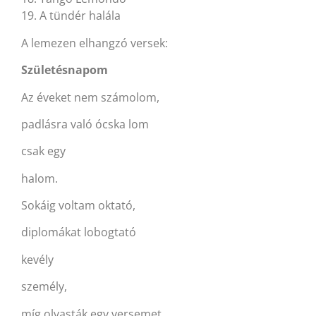
19. A tündér halála
A lemezen elhangzó versek:
Születésnapom
Az éveket nem számolom,
padlásra való ócska lom
csak egy
halom.
Sokáig voltam oktató,
diplomákat lobogtató
kevély
személy,
míg olvasták egy versemet,