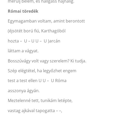
merülj belém, és hallgass hajnalig.
Római töredék
Egymagamban voltam, amint berontott
(éjsötét ború fiú, Karthagóból
hozta – U – U U – U )arcán
láttam a vágyat.
Bosszúvágy volt vagy szerelem? Ki tudja.
Szép elégtétel, ha legyőzhet engem
test a test ellen U U – U Róma
asszonya ágyán.
Meztelenné tett, tunikám letépte,
vastag ajkával tapogatta – –,