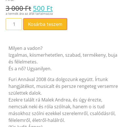
3 000
Ft
500
Ft
Kosárba teszem
Milyen a vadon?
Izgalmas, kiismerhetetlen, szabad, termékeny, buja
és félelmetes.
És a nő? Ugyanilyen.
Furi Annával 2008 óta dolgozunk együtt. Írtunk
hangjátékot, musicalt és persze rengeteg versemre
születtek dalok.
Ezekre talált rá Malek Andrea, és úgy érezte,
nemcsak neki és róla szólnak, hanem o is tud
másokhoz szólni ezekkel szerelemről, csalódásról,
félelemről, életről-halálról.
(Kis Judit Ágnes)