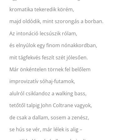
kromatika tekeredik körém,
majd oldódik, mint szorongás a borban.
Az intonáció lecsúszik rólam,
és elnyúlok egy finom nónakkordban,
mit tágfekvés feszít szét jólesően.
Már önkéntelen törnek fel belőlem
improvizatív sóhaj-futamok,
alulról csiklandoz a walking bass,
tetőtől talpig John Coltrane vagyok,
de csak a dallam, sosem a zenész,
se hús se vér, már lélek is alig –