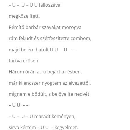
– U – U – U U falloszával
megközelített.
Rémítő barbár szavakat morogva
rám feküdt és szétfeszítette combom,
majd belém hatolt U U – U – –
tartva erősen.
Három órán át ki-bejárt a résben,
már kilencszer nyögtem az élvezettől,
mígnem elbődült, s belövellte nedvét
– U U – –
– U – U – U maradt keményen,
sírva kértem – U U – kegyelmet.