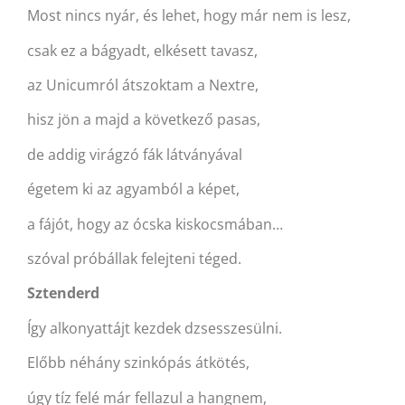
Most nincs nyár, és lehet, hogy már nem is lesz,
csak ez a bágyadt, elkésett tavasz,
az Unicumról átszoktam a Nextre,
hisz jön a majd a következő pasas,
de addig virágzó fák látványával
égetem ki az agyamból a képet,
a fájót, hogy az ócska kiskocsmában…
szóval próbállak felejteni téged.
Sztenderd
Így alkonyattájt kezdek dzsesszesülni.
Előbb néhány szinkópás átkötés,
úgy tíz felé már fellazul a hangnem,