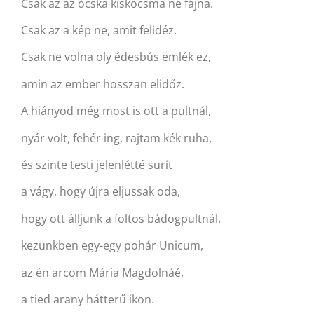
Csak az az ócska kiskocsma ne fájna.
Csak az a kép ne, amit felidéz.
Csak ne volna oly édesbús emlék ez,
amin az ember hosszan elidőz.
A hiányod még most is ott a pultnál,
nyár volt, fehér ing, rajtam kék ruha,
és szinte testi jelenlétté surít
a vágy, hogy újra eljussak oda,
hogy ott álljunk a foltos bádogpultnál,
kezünkben egy-egy pohár Unicum,
az én arcom Mária Magdolnáé,
a tied arany hátterű ikon.