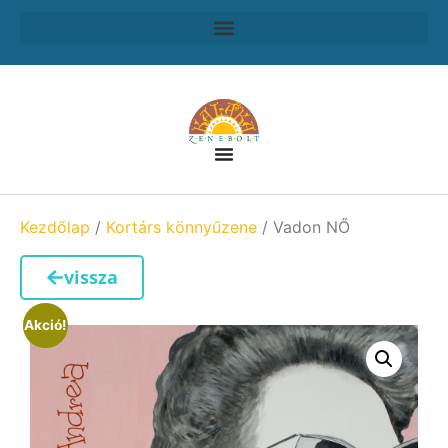
Kezdőlap
/
Kortárs könnyűzene
/ Vadon NŐ
vissza
Akció!