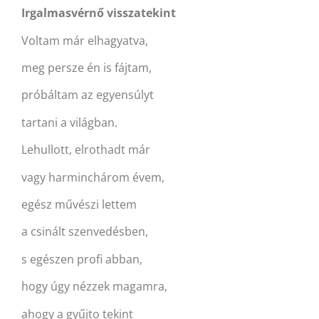
Irgalmasvérnő visszatekint
Voltam már elhagyatva,
meg persze én is fájtam,
próbáltam az egyensúlyt
tartani a világban.
Lehullott, elrothadt már
vagy harminchárom évem,
egész művészi lettem
a csinált szenvedésben,
s egészen profi abban,
hogy úgy nézzek magamra,
ahogy a gyűjto tekint