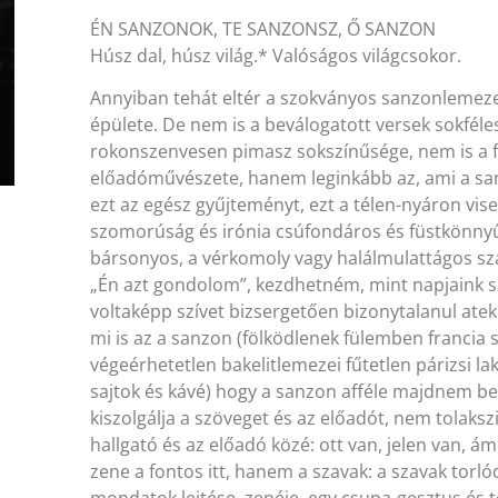
ÉN SANZONOK, TE SANZONSZ, Ő SANZON
Húsz dal, húsz világ.* Valóságos világcsokor.
Annyiban tehát eltér a szokványos sanzonlemeze
épülete. De nem is a beválogatott versek sokféles
rokonszenvesen pimasz sokszínűsége, nem is a f
előadóművészete, hanem leginkább az, ami a san
ezt az egész gyűjteményt, ezt a télen-nyáron vise
szomorúság és irónia csúfondáros és füstkönnyű
bársonyos, a vérkomoly vagy halálmulattágos sza
„Én azt gondolom”, kezdhetném, mint napjaink szó
voltaképp szívet bizsergetően bizonytalanul ate
mi is az a sanzon (fölködlenek fülemben francia 
végeérhetetlen bakelitlemezei fűtetlen párizsi l
sajtok és kávé) hogy a sanzon afféle majdnem bes
kiszolgálja a szöveget és az előadót, nem tolaksz
hallgató és az előadó közé: ott van, jelen van, 
zene a fontos itt, hanem a szavak: a szavak torló
mondatok lejtése, zenéje, egy csupa-gesztus és 