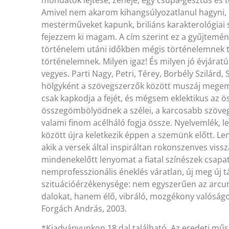
Amivel nem akarom kihangsúlyozatlanul hagyni, 
mesterműveket kapunk, briliáns karakterológiai
fejezzem ki magam. A cím szerint ez a gyűjtemén
történelem utáni időkben mégis történelemnek 
történelemnek. Milyen igaz! És milyen jó évjáratú
vegyes. Parti Nagy, Petri, Térey, Borbély Szilárd, 
hölgyként a szövegszerzők között muszáj megeml
csak kapkodja a fejét, és mégsem eklektikus az ö
összegömbölyödnek a szélei, a karcosabb szöveg
valami finom acélháló fogja össze. Nyelvemlék, l
között újra keletkezik éppen a szemünk előtt. L
akik a versek által inspiráltan rokonszenves vissz
mindenekelőtt lenyomat a fiatal színészek csapat
nemprofesszionális éneklés váratlan, új meg új t
szituációérzékenysége: nem egyszerűen az arcun
dalokat, hanem élő, vibráló, mozgékony valóság
Forgách András, 2003.
*Kiadványunkon 18 dal található. Az eredeti műsor