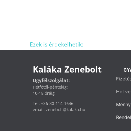
Ezek is érdekelhetik:
Kaláka Zenebolt
GY
Fizeté
Ügyfélszolgálat:
Hétfőtől-péntekig:
Hol ve
10-18 óráig
Tel: +36-30-114-1646
Mennyi
email: zenebolt@kalaka.hu
Rendel