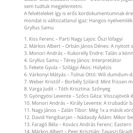
sem tudtuk megjelentetni.
A felvételeket így is erős kordokumentumnak ér
mondat is változatlanul igaz: Hangos nyelvemlék 
Gryllus Samu
1. Kiss Ferenc – Parti Nagy Lajos: Őszi lófagyi
2. Márkos Albert – Orbán János Dénes: A nyitott 
3. Monori András – Kukorelly Endre: Talán a kö
4. Gryllus Samu – Térey János: Interpretátor
5. Fekete Gyula – Szilágyi Ákos: Hülyézis
6. Várkonyi Mátyás – Tolnai Ottó: Wili dumdum-d
7. Weber Kristóf – Borbély Szilárd: Mint frissen
8. Varga Judit – Tóth Krisztina: Szőnyeg
9. Gyöngyösi Levente – Szőcs Géza: Visszajövök 
10. Monori András – Király Levente: A trubadúr b
11. Nagy János – Zalán Tibor: Még 1x a másik vö
12. David Yengibarjan – Nádasdy Ádám: Mikor b
13. Faragó Béla – Kovács András Ferenc: Eastern St
14. Márkos Albert – Peer Krisztián: Tavaszi fárad