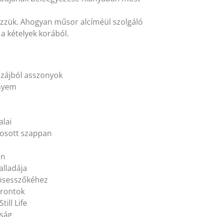
ezzük. Ahogyan műsor alcíméül szolgáló
a kételyek korából.
szájból asszonyok
nnyem
alai
 mosott szappan
én
alladája
rösesszőkéhez
erontok
ill Life
tság