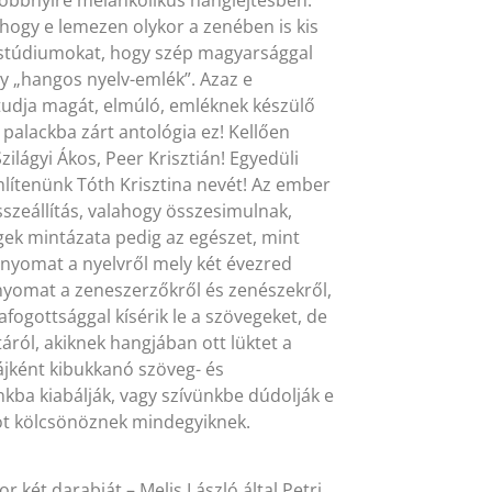
hogy e lemezen olykor a zenében is kis
 stúdiumokat, hogy szép magyarsággal
y „hangos nyelv-emlék”. Azaz e
tudja magát, elmúló, emléknek készülő
 palackba zárt antológia ez! Kellően
Szilágyi Ákos, Peer Krisztián! Egyedüli
ítenünk Tóth Krisztina nevét! Az ember
sszeállítás, valahogy összesimulnak,
ek mintázata pedig az egészet, mint
enyomat a nyelvről mely két évezred
enyomat a zeneszerzőkről és zenészekről,
afogottsággal kísérik le a szövegeket, de
áról, akiknek hangjában ott lüktet a
ájként kibukkanó szöveg- és
kba kiabálják, vagy szívünkbe dúdolják e
ot kölcsönöznek mindegyiknek.
 két darabját – Melis László által Petri