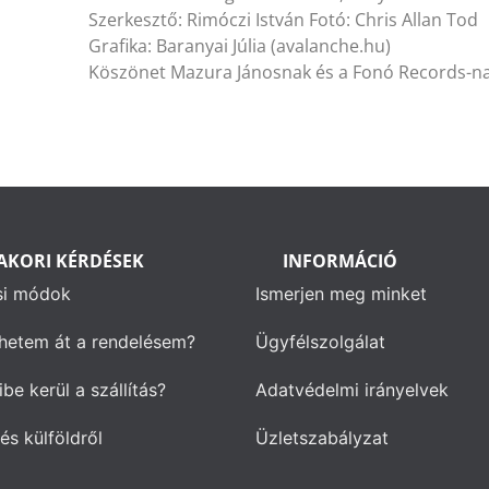
Szerkesztő: Rimóczi István Fotó: Chris Allan Tod
Grafika: Baranyai Júlia (avalanche.hu)
Köszönet Mazura Jánosnak és a Fonó Records-n
AKORI KÉRDÉSEK
INFORMÁCIÓ
si módok
Ismerjen meg minket
hetem át a rendelésem?
Ügyfélszolgálat
be kerül a szállítás?
Adatvédelmi irányelvek
és külföldről
Üzletszabályzat