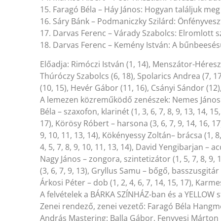
15. Faragó Béla – Háy János: Hogyan találjuk me
16. Sáry Bánk – Podmaniczky Szilárd: Önfényvesz
17. Darvas Ferenc – Várady Szabolcs: Elromlott 
18. Darvas Ferenc – Kemény István: A bűnbeesé
Előadja: Rimóczi István (1, 14), Menszátor-Héresz At
Thúróczy Szabolcs (6, 18), Spolarics Andrea (7, 17
(10, 15), Hevér Gábor (11, 16), Csányi Sándor (12
A lemezen közreműködő zenészek: Nemes János – fu
Béla – szaxofon, klarinét (1, 3, 6, 7, 8, 9, 13, 14, 
17), Körösy Róbert – harsona (3, 6, 7, 9, 14, 16, 17)
9, 10, 11, 13, 14), Kökényessy Zoltán– brácsa (1, 8,
4, 5, 7, 8, 9, 10, 11, 13, 14), David Yengibarjan – 
Nagy János – zongora, szintetizátor (1, 5, 7, 8, 9, 
(3, 6, 7, 9, 13), Gryllus Samu – bőgő, basszusgitár (1,
Árkosi Péter – dob (1, 2, 4, 6, 7, 14, 15, 17), Karm
A felvételek a BÁRKA SZÍNHÁZ-ban és a YELLOW s
Zenei rendező, zenei vezető: Faragó Béla Hangmé
András Mastering: Balla Gábor, Fenyvesi Márton