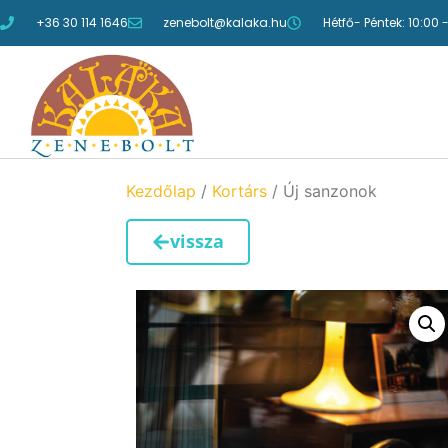
+36 30 114 1646
zenebolt@kalaka.hu
Hétfő- Péntek: 10:00 
Kezdőlap
/
Kortárs
/ Új sanzonok
vissza