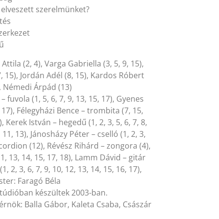
g elveszett szerelmünket?
tés
szerkezet
sű
tila (2, 4), Varga Gabriella (3, 5, 9, 15),
, 15), Jordán Adél (8, 15), Kardos Róbert
), Némedi Árpád (13)
vola (1, 5, 6, 7, 9, 13, 15, 17), Gyenes
15, 17), Félegyházi Bence – trombita (7, 15,
, Kerek István – hegedű (1, 2, 3, 5, 6, 7, 8,
 11, 13), Jánosházy Péter – cselló (1, 2, 3,
accordion (12), Révész Rihárd – zongora (4),
11, 13, 14, 15, 17, 18), Lamm Dávid – gitár
 2, 3, 6, 7, 9, 10, 12, 13, 14, 15, 16, 17),
ester: Faragó Béla
túdióban készültek 2003-ban.
rnök: Balla Gábor, Kaleta Csaba, Császár