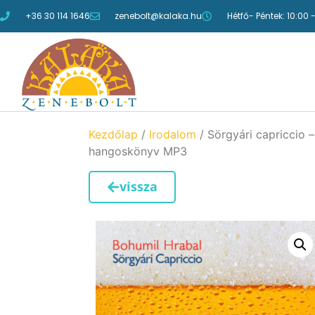
+36 30 114 1646
zenebolt@kalaka.hu
Hétfő- Péntek: 10:00 
Kezdőlap
/
Irodalom
/ Sörgyári capriccio –
hangoskönyv MP3
vissza