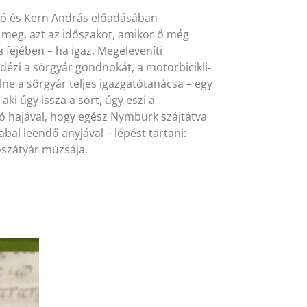
kó és Kern András előadásában
 meg, azt az időszakot, amikor ő még
 fejében – ha igaz. Megeleveníti
dézi a sörgyár gondnokát, a motorbicikli-
lne a sörgyár teljes igazgatótanácsa – egy
ki úgy issza a sört, úgy eszi a
ó hajával, hogy egész Nymburk szájtátva
abal leendő anyjával – lépést tartani:
ószátyár múzsája.