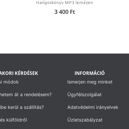
Hangoskönyv MP3 lemezen
3 400
Ft
AKORI KÉRDÉSEK
INFORMÁCIÓ
si módok
Ismerjen meg minket
hetem át a rendelésem?
Ügyfélszolgálat
be kerül a szállítás?
Adatvédelmi irányelvek
és külföldről
Üzletszabályzat