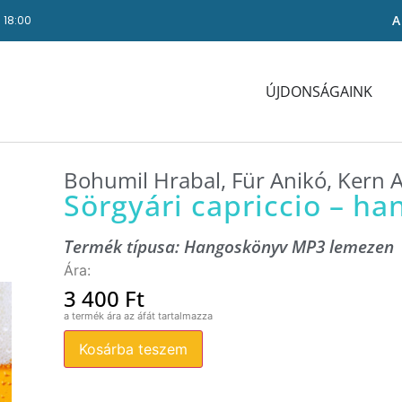
A
- 18:00
ÚJDONSÁGAINK
Bohumil Hrabal
,
Für Anikó
,
Kern 
Sörgyári capriccio – h
Termék típusa:
Hangoskönyv MP3 lemezen
3 400
Ft
Kosárba teszem