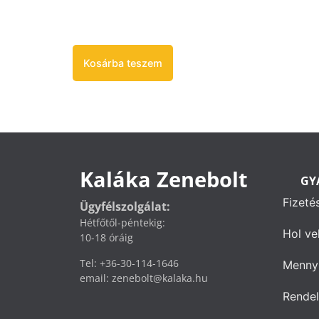
Kosárba teszem
Kaláka Zenebolt
GY
Fizeté
Ügyfélszolgálat:
Hétfőtől-péntekig:
Hol ve
10-18 óráig
Tel: +36-30-114-1646
Mennyi
email: zenebolt@kalaka.hu
Rendel