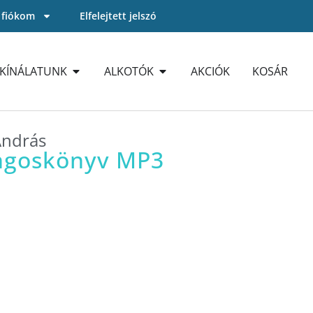
 fiókom
Elfelejtett jelszó
KÍNÁLATUNK
ALKOTÓK
AKCIÓK
KOSÁR
András
angoskönyv MP3