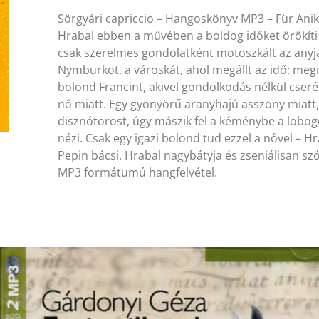
Sörgyári capriccio – Hangoskönyv MP3 – Für Ani
Hrabal ebben a művében a boldog időket örökíti
csak szerelmes gondolatként motoszkált az anyja
Nymburkot, a városkát, ahol megállt az idő: megi
bolond Francint, akivel gondolkodás nélkül cseré
nő miatt. Egy gyönyörű aranyhajú asszony miatt, a
disznótorost, úgy mászik fel a kéménybe a lobog
nézi. Csak egy igazi bolond tud ezzel a nővel – Hr
Pepin bácsi. Hrabal nagybátyja és zseniálisan sz
MP3 formátumú hangfelvétel.