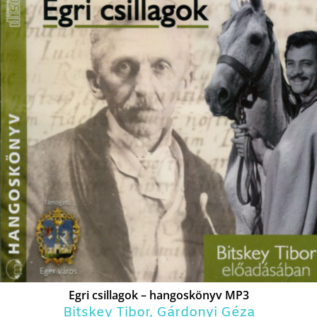
Egri csillagok – hangoskönyv MP3
Bitskey Tibor
,
Gárdonyi Géza