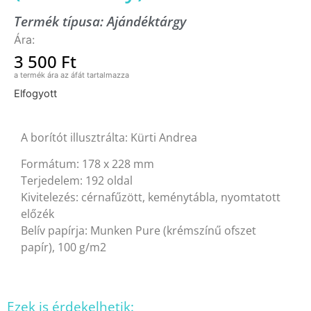
Termék típusa:
Ajándéktárgy
3 500
Ft
Elfogyott
A borítót illusztrálta: Kürti Andrea
Formátum: 178 x 228 mm
Terjedelem: 192 oldal
Kivitelezés: cérnafűzött, keménytábla, nyomtatott
előzék
Belív papírja: Munken Pure (krémszínű ofszet
papír), 100 g/m2
Ezek is érdekelhetik: