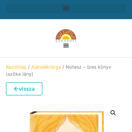
Kezdőlap
/
Ajándéktárgy
/ Notesz – üres könyv
(szőke lány)
vissza