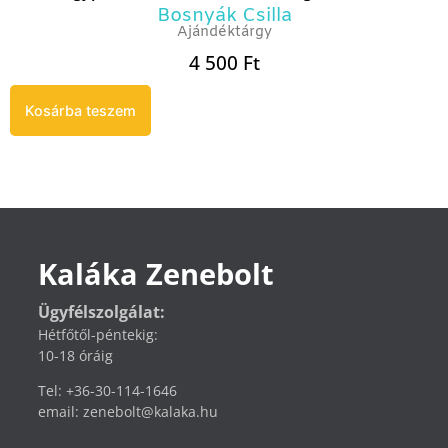
Bosnyák Csilla
Ajándéktárgy
4 500
Ft
Kosárba teszem
Kaláka Zenebolt
Ügyfélszolgálat:
Hétfőtől-péntekig:
10-18 óráig
Tel: +36-30-114-1646
email: zenebolt@kalaka.hu