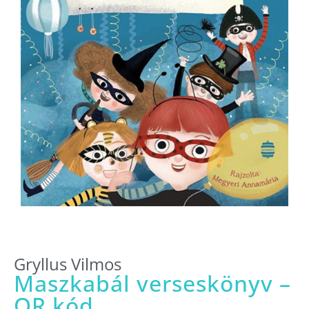
Gryllus Vilmos
Maszkabál verseskönyv –
QR kód