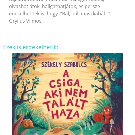
olvashatjátok, hallgathatjátok, és persze
énekelhetitek is, hogy: “Bál, bál, maszkabál…”
Gryllus Vilmos
Ezek is érdekelhetik: