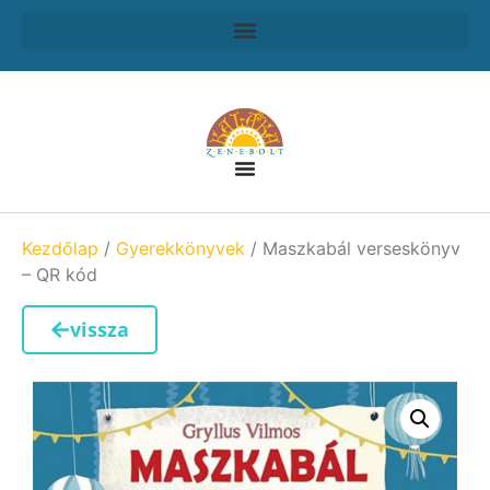
Kezdőlap
/
Gyerekkönyvek
/ Maszkabál verseskönyv
– QR kód
vissza