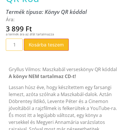
Termék típusa:
Könyv QR kóddal
3 899
Ft
Kosárba teszem
Gryllus Vilmos: Maszkabál verseskönyv QR kóddal
A könyv NEM tartalmaz CD-t!
Lassan húsz éve, hogy készítettem egy farsangi
lemezt, azóta szólnak a Maszkabál-dalok. Aztán
Döbrentey Ildikó, Levente Péter és a Cinemon
jóvoltából a rajzfilmek is felkerültek a YouTube-ra.
És most itt a legújabb változat, egy könyv a
versekkel és Megyeri Annamária varázslatos
rajzaival. Szóval most már nézegethetitek,