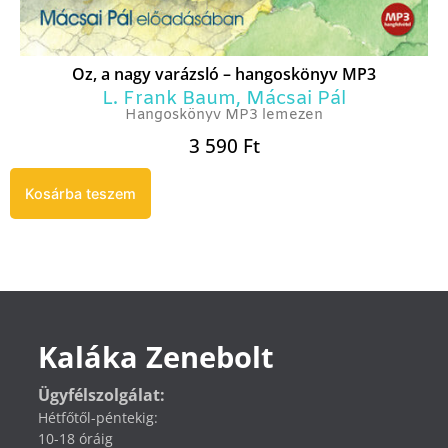
Oz, a nagy varázsló – hangoskönyv MP3
L. Frank Baum
,
Mácsai Pál
Hangoskönyv MP3 lemezen
3 590
Ft
Kosárba teszem
Kaláka Zenebolt
Ügyfélszolgálat:
Hétfőtől-péntekig:
10-18 óráig