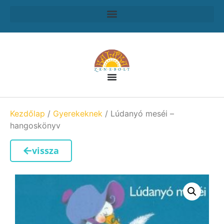
Kezdőlap
/
Gyerekeknek
/ Lúdanyó meséi –
hangoskönyv
vissza