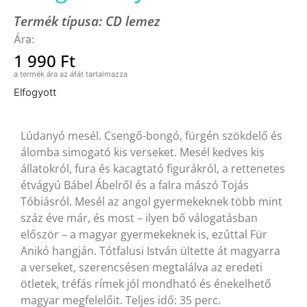
Termék típusa:
CD lemez
1 990
Ft
Elfogyott
Lúdanyó mesél. Csengő-bongó, fürgén szökdelő és
álomba simogató kis verseket. Mesél kedves kis
állatokról, fura és kacagtató figurákról, a rettenetes
étvágyú Bábel Ábelről és a falra mászó Tojás
Tóbiásról. Mesél az angol gyermekeknek több mint
száz éve már, és most – ilyen bő válogatásban
először – a magyar gyermekeknek is, ezúttal Für
Anikó hangján. Tótfalusi István ültette át magyarra
a verseket, szerencsésen megtalálva az eredeti
ötletek, tréfás rímek jól mondható és énekelhető
magyar megfelelőit. Teljes idő: 35 perc.