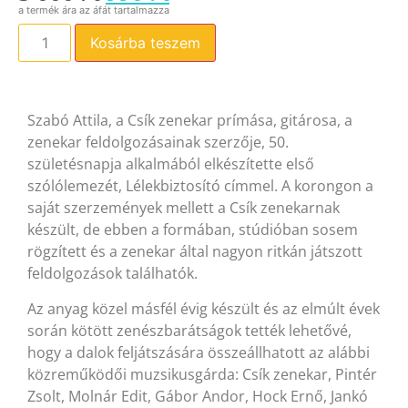
Kosárba teszem
Szabó Attila, a Csík zenekar prímása, gitárosa, a
zenekar feldolgozásainak szerzője, 50.
születésnapja alkalmából elkészítette első
szólólemezét, Lélekbiztosító címmel. A korongon a
saját szerzemények mellett a Csík zenekarnak
készült, de ebben a formában, stúdióban sosem
rögzített és a zenekar által nagyon ritkán játszott
feldolgozások találhatók.
Az anyag közel másfél évig készült és az elmúlt évek
során kötött zenészbarátságok tették lehetővé,
hogy a dalok feljátszására összeállhatott az alábbi
közreműködői muzsikusgárda: Csík zenekar, Pintér
Zsolt, Molnár Edit, Gábor Andor, Hock Ernő, Jankó