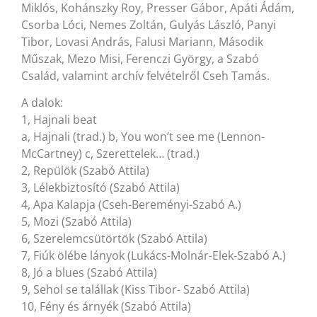
Miklós, Kohánszky Roy, Presser Gábor, Apáti Ádám,
Csorba Lóci, Nemes Zoltán, Gulyás László, Panyi
Tibor, Lovasi András, Falusi Mariann, Második
Műszak, Mezo Misi, Ferenczi György, a Szabó
Család, valamint archív felvételről Cseh Tamás.
A dalok:
1, Hajnali beat
a, Hajnali (trad.) b, You won’t see me (Lennon-
McCartney) c, Szerettelek… (trad.)
2, Repülök (Szabó Attila)
3, Lélekbiztosító (Szabó Attila)
4, Apa Kalapja (Cseh-Bereményi-Szabó A.)
5, Mozi (Szabó Attila)
6, Szerelemcsütörtök (Szabó Attila)
7, Fiúk ölébe lányok (Lukács-Molnár-Elek-Szabó A.)
8, Jó a blues (Szabó Attila)
9, Sehol se talállak (Kiss Tibor- Szabó Attila)
10, Fény és árnyék (Szabó Attila)