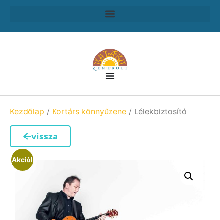
Kezdőlap
/
Kortárs könnyűzene
/ Lélekbiztosító
vissza
Akció!