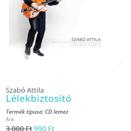
Szabó Attila
Lélekbiztosító
Termék típusa:
CD lemez
3 000
Ft
990
Ft