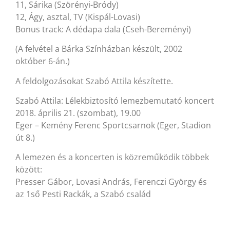
11, Sárika (Szörényi-Bródy)
12, Ágy, asztal, TV (Kispál-Lovasi)
Bonus track: A dédapa dala (Cseh-Bereményi)
(A felvétel a Bárka Színházban készült, 2002
október 6-án.)
A feldolgozásokat Szabó Attila készítette.
Szabó Attila: Lélekbiztosító lemezbemutató koncert
2018. április 21. (szombat), 19.00
Eger – Kemény Ferenc Sportcsarnok (Eger, Stadion
út 8.)
A lemezen és a koncerten is közreműködik többek
között:
Presser Gábor, Lovasi András, Ferenczi György és
az 1ső Pesti Rackák, a Szabó család