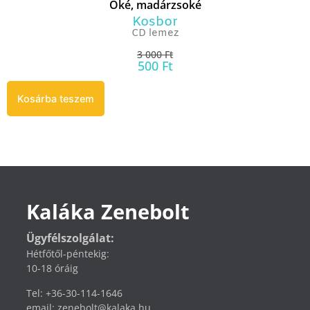
Oké, madárzsoké
Kosbor
CD lemez
3 000
Ft
500
Ft
Kosárba teszem
Kaláka Zenebolt
Ügyfélszolgálat:
Hétfőtől-péntekig:
10-18 óráig
Tel: +36-30-114-1646
email: zenebolt@kalaka.hu