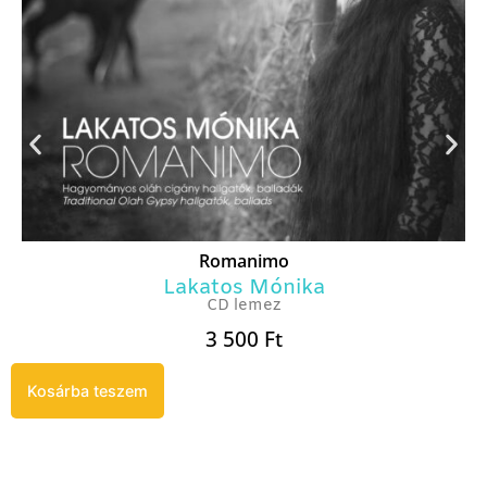
Romanimo
Lakatos Mónika
CD lemez
3 500
Ft
Kosárba teszem