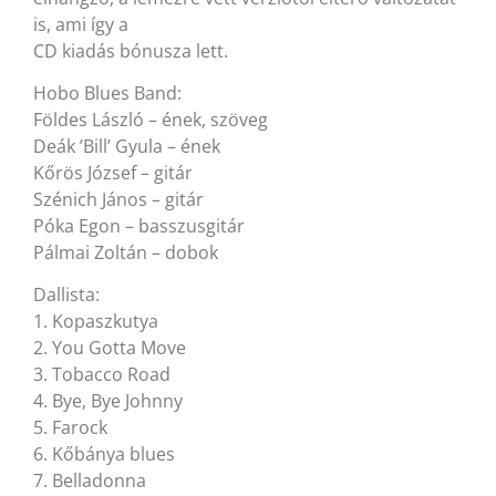
is, ami így a
CD kiadás bónusza lett.
Hobo Blues Band:
Földes László – ének, szöveg
Deák ’Bill’ Gyula – ének
Kőrös József – gitár
Szénich János – gitár
Póka Egon – basszusgitár
Pálmai Zoltán – dobok
Dallista:
1. Kopaszkutya
2. You Gotta Move
3. Tobacco Road
4. Bye, Bye Johnny
5. Farock
6. Kőbánya blues
7. Belladonna