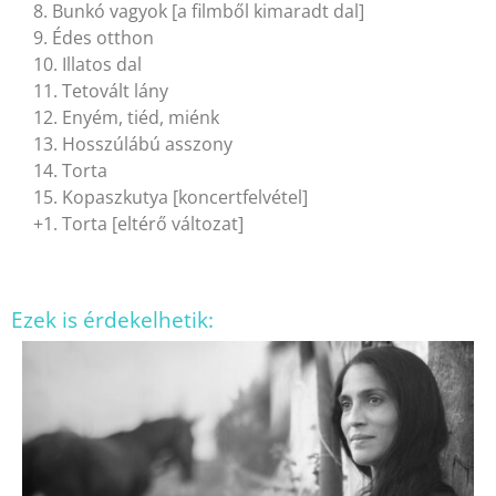
8. Bunkó vagyok [a filmből kimaradt dal]
9. Édes otthon
10. Illatos dal
11. Tetovált lány
12. Enyém, tiéd, miénk
13. Hosszúlábú asszony
14. Torta
15. Kopaszkutya [koncertfelvétel]
+1. Torta [eltérő változat]
Ezek is érdekelhetik: