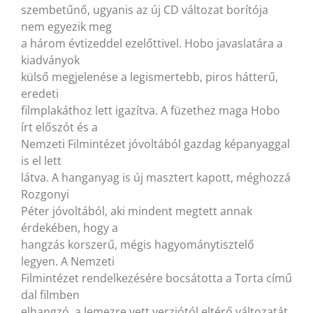
szembetűnő, ugyanis az új CD változat borítója
nem egyezik meg
a három évtizeddel ezelőttivel. Hobo javaslatára a
kiadványok
külső megjelenése a legismertebb, piros hátterű,
eredeti
filmplakáthoz lett igazítva. A füzethez maga Hobo
írt előszót és a
Nemzeti Filmintézet jóvoltából gazdag képanyaggal
is el lett
látva. A hanganyag is új masztert kapott, méghozzá
Rozgonyi
Péter jóvoltából, aki mindent megtett annak
érdekében, hogy a
hangzás korszerű, mégis hagyománytisztelő
legyen. A Nemzeti
Filmintézet rendelkezésére bocsátotta a Torta című
dal filmben
elhangzó, a lemezre vett verziótól eltérő változatát