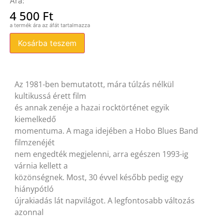
4 500
Ft
Kosárba teszem
Az 1981-ben bemutatott, mára túlzás nélkül
kultikussá érett film
és annak zenéje a hazai rocktörténet egyik
kiemelkedő
momentuma. A maga idejében a Hobo Blues Band
filmzenéjét
nem engedték megjelenni, arra egészen 1993-ig
várnia kellett a
közönségnek. Most, 30 évvel később pedig egy
hiánypótló
újrakiadás lát napvilágot. A legfontosabb változás
azonnal