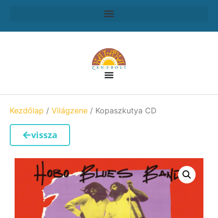
Kezdőlap
/
Világzene
/ Kopaszkutya CD
vissza