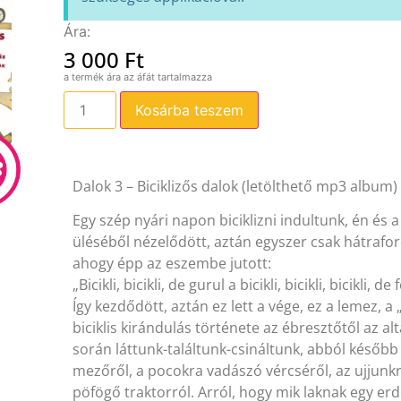
3 000
Ft
Kosárba teszem
Dalok 3 – Biciklizős dalok (letölthető mp3 album)
Egy szép nyári napon biciklizni indultunk, én és 
üléséből nézelődött, aztán egyszer csak hátraford
ahogy épp az eszembe jutott:
„Bicikli, bicikli, de gurul a bicikli, bicikli, bicikli, de
Így kezdődött, aztán ez lett a vége, ez a lemez, a 
biciklis kirándulás története az ébresztőtől az al
során láttunk-találtunk-csináltunk, abból később 
mezőről, a pocokra vadászó vércséről, az ujjunk
pöfögő traktorról. Arról, hogy mik laknak egy erd