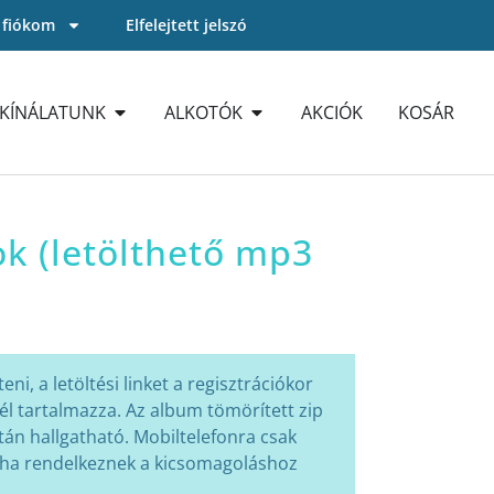
 fiókom
Elfelejtett jelszó
KÍNÁLATUNK
ALKOTÓK
AKCIÓK
KOSÁR
lok (letölthető mp3
ni, a letöltési linket a regisztrációkor
él tartalmazza. Az album tömörített zip
án hallgatható. Mobiltelefonra csak
, ha rendelkeznek a kicsomagoláshoz