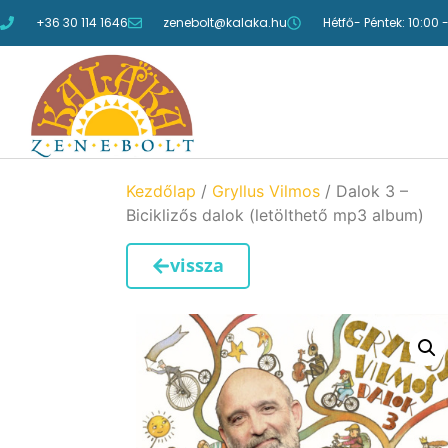
+36 30 114 1646
zenebolt@kalaka.hu
Hétfő- Péntek: 10:00 
Kezdőlap
/
Gryllus Vilmos
/ Dalok 3 –
Biciklizős dalok (letölthető mp3 album)
vissza