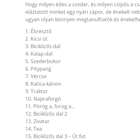
Hogy milyen édes a szeder, és milyen csípős a c
eláztatott minket egy nyári zápor, de énekelt nek
ugyan olyan könnyen megtanulhatók és énekelhe
1. Ébresztő
2. Kicsi út
3. Biciklizős dal
4. Kalap-dal
5. Szederbokor
6. Pitypang
7. Vércse
8. Katica-kánon
9. Traktor
10. Napraforgó
11. Pörög a, forog a…
12. Biciklizős dal 2
13. Zivatar
14. Tea
15. Biciklizős dal 3 – Út fut