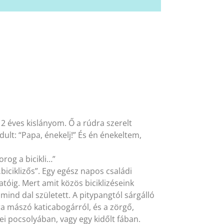
a 2 éves kislányom. Ő a rúdra szerelt
ult: “Papa, énekelj!” És én énekeltem,
 forog a bicikli…”
„biciklizős”. Egy egész napos családi
tatóig. Mert amit közös biciklizéseink
mind dal született. A pitypangtól sárgálló
ra mászó katicabogárról, és a zörgő,
ei pocsolyában, vagy egy kidőlt fában.