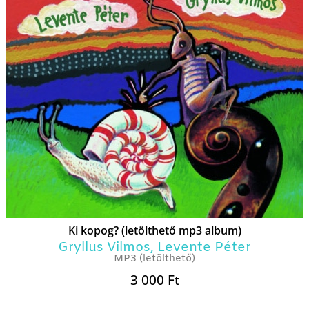
Ki kopog? (letölthető mp3 album)
Gryllus Vilmos
,
Levente Péter
MP3 (letölthető)
3 000
Ft