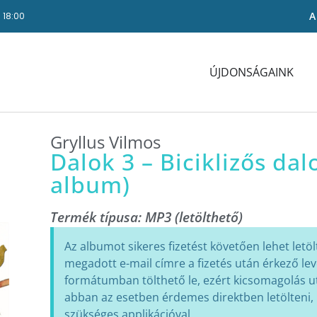
A
- 18:00
ÚJDONSÁGAINK
Gryllus Vilmos
Dalok 3 – Biciklizős da
album)
Termék típusa:
MP3 (letölthető)
Az albumot sikeres fizetést követően lehet letölte
megadott e-mail címre a fizetés után érkező lev
formátumban tölthető le, ezért kicsomagolás ut
abban az esetben érdemes direktben letölteni
szükséges applikációval.