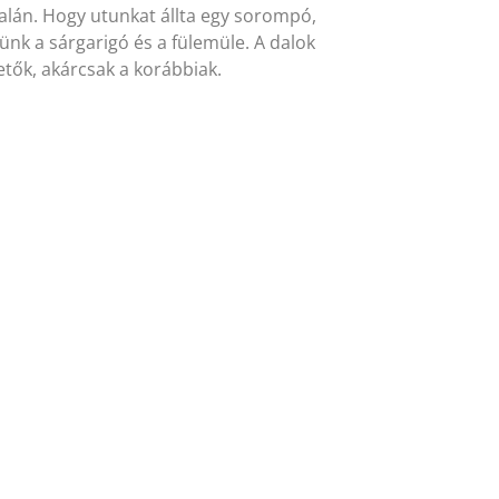
salán. Hogy utunkat állta egy sorompó,
ünk a sárgarigó és a fülemüle. A dalok
tők, akárcsak a korábbiak.