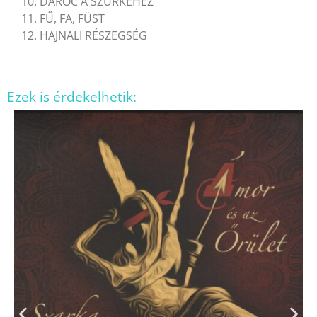
10. DARÓC A SZÜRKÉHEZ
11. FŰ, FA, FÜST
12. HAJNALI RÉSZEGSÉG
Ezek is érdekelhetik: