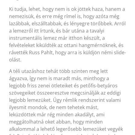
Ki tudja, lehet, hogy nem is ok jöttek haza, hanem a
nemezisük, és erre még rímel is, hogy azóta még
lazábbak, elszálltabbak, és lényegre törőbbek. Arról
a lemezről itt írtunk, és bár utána a tavalyi
instrumentális lemez már itthon készült, a
felvételeket kiküldték az ottani hangmérnöknek, és
rávették Russ Pahlt, hogy arra is küldjön némi slide-
olást.
A téli utazáshoz tehát több szinten meg lett
ágyazva, így nem is maradt más, minthogy a
legjobb friss zenei ötleteiket és petőfis-betyáros
szövegeiket összeeresztve megcsinálják az eddigi
legjobb lemezüket. Úgy rémlik rendszerint valami
ilyesmit mondok, de nem tehetek mást,
leküzdöttek már rég minden akadályt, ami
meggátolhatná oket abban, hogy minden
alkalommal a lehető legerősebb lemezüket vegyék