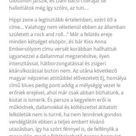
Gibsonon játszik, és Dani bácsi citeráját se
hallottátok még így szólni, az tuti….
Hippi zene a legtisztább értelemben, ezért 69 a
címe… Valahogy nem véletlenül ebben az államban
született a rock and roll…” Már a felütés ereje
minden kétséget elsöpör, és bár Kiss Anna
Embersólyom címu versét korábban hallhattuk
ugyanezzel a dallammal megzenésítve, ilyen
intenzitással, hátborzongatással és zsigeri
kitárulkozással bizton nem. Az utána következő
magyar népzenei attitűddel elővezetett Ej, homálya
című blues pedig pont addig a mélységig vezet le
erőnek erejével, ahol már csak abban bízhatunk, a
kiutat is ismerik. És persze a kegyelem erői is
működnek, dallamokkal és költészettel átitatott
lelkületük nem is turné, ha nem lennének gondos
vendéglátók ebben a teljes embert kívánó
utazásban, így ha szórt fénnyel is, de felfénylik a