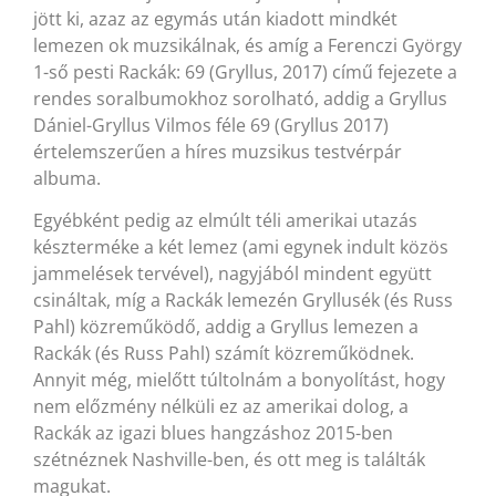
jött ki, azaz az egymás után kiadott mindkét
lemezen ok muzsikálnak, és amíg a Ferenczi György
1-ső pesti Rackák: 69 (Gryllus, 2017) című fejezete a
rendes soralbumokhoz sorolható, addig a Gryllus
Dániel-Gryllus Vilmos féle 69 (Gryllus 2017)
értelemszerűen a híres muzsikus testvérpár
albuma.
Egyébként pedig az elmúlt téli amerikai utazás
készterméke a két lemez (ami egynek indult közös
jammelések tervével), nagyjából mindent együtt
csináltak, míg a Rackák lemezén Gryllusék (és Russ
Pahl) közreműködő, addig a Gryllus lemezen a
Rackák (és Russ Pahl) számít közreműködnek.
Annyit még, mielőtt túltolnám a bonyolítást, hogy
nem előzmény nélküli ez az amerikai dolog, a
Rackák az igazi blues hangzáshoz 2015-ben
szétnéznek Nashville-ben, és ott meg is találták
magukat.