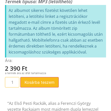
Termék típusa:
MP3 (letölthető)
Az albumot sikeres fizetést követően lehet
letölteni, a letöltési linket a regisztrációkor
megadott e-mail címre a fizetés után érkező levél
tartalmazza. Az album tömörített zip
formátumban tölthető le, ezért kicsomagolás után
hallgatható. Mobiltelefonra csak abban az esetben
érdemes direktben letölteni, ha rendelkeznek a
kicsomagoláshoz szükséges applikációval.
2 390
Ft
Kosárba teszem
“Az Első Pesti Rackák, alias a Ferenczi György
vezette Rackajam most majdnem dupla lemezzel