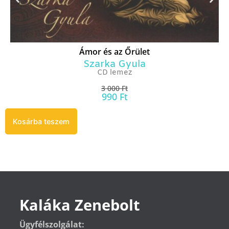
Ámor és az Őrület
Szarka Gyula
CD lemez
3 000
Ft
990
Ft
Kosárba teszem
Kaláka Zenebolt
Ügyfélszolgálat: