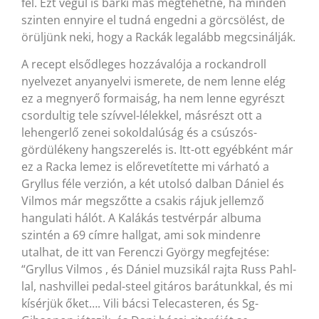
fel. Ezt végül is bárki más megtehetné, ha minden
szinten ennyire el tudná engedni a görcsölést, de
örüljünk neki, hogy a Rackák legalább megcsinálják.
A recept elsődleges hozzávalója a rockandroll
nyelvezet anyanyelvi ismerete, de nem lenne elég
ez a megnyerő formaiság, ha nem lenne egyrészt
csordultig tele szívvel-lélekkel, másrészt ott a
lehengerlő zenei sokoldalúság és a csúszós-
gördülékeny hangszerelés is. Itt-ott egyébként már
ez a Racka lemez is előrevetítette mi várható a
Gryllus féle verzión, a két utolsó dalban Dániel és
Vilmos már megszőtte a csakis rájuk jellemző
hangulati hálót. A Kalákás testvérpár albuma
szintén a 69 címre hallgat, ami sok mindenre
utalhat, de itt van Ferenczi György megfejtése:
“Gryllus Vilmos , és Dániel muzsikál rajta Russ Pahl-
lal, nashvillei pedal-steel gitáros barátunkkal, és mi
kísérjük őket…. Vili bácsi Telecasteren, és Sg-