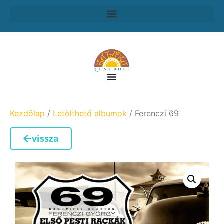
Kezdőlap
/
Letölthető albumok
/ Ferenczi 69
vissza