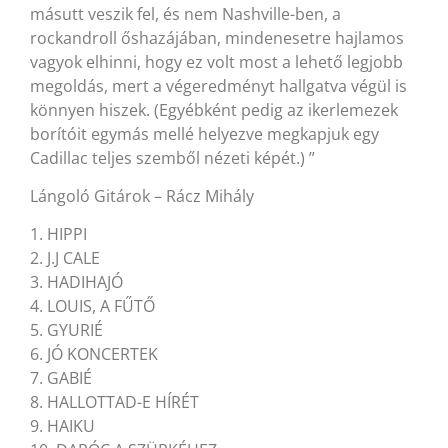
másutt veszik fel, és nem Nashville-ben, a
rockandroll őshazájában, mindenesetre hajlamos
vagyok elhinni, hogy ez volt most a lehető legjobb
megoldás, mert a végeredményt hallgatva végül is
könnyen hiszek. (Egyébként pedig az ikerlemezek
borítóit egymás mellé helyezve megkapjuk egy
Cadillac teljes szemből nézeti képét.) ”
Lángoló Gitárok – Rácz Mihály
1. HIPPI
2. J.J CALE
3. HADIHAJÓ
4. LOUIS, A FŰTŐ
5. GYURIÉ
6. JÓ KONCERTEK
7. GABIÉ
8. HALLOTTAD-E HÍRÉT
9. HAIKU