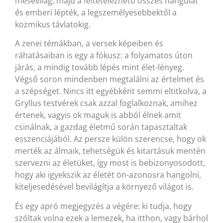
mesevilág, majd a feltételezhető összes hangulat
és emberi lépték, a legszemélyesebbektől a
kozmikus távlatokig.
A zenei témákban, a versek képeiben és
ráhatásaiban is egy a fókusz: a folyamatos úton
járás, a mindig tovább lépés mint élet-lényeg.
Végső soron mindenben megtalálni az értelmet és
a szépséget. Nincs itt egyébként semmi eltitkolva, a
Gryllus testvérek csak azzal foglalkoznak, amihez
értenek, vagyis ok maguk is abból élnek amit
csinálnak, a gazdag életmű során tapasztaltak
esszenciájából. Az persze külön szerencse, hogy ok
merték az álmaik, tehetségük és kitartásuk mentén
szervezni az életüket, így most is bebizonyosodott,
hogy aki igyekszik az életét ön-azonosra hangolni,
kiteljesedésével bevilágítja a környező világot is.
És egy apró megjegyzés a végére: ki tudja, hogy
szóltak volna ezek a lemezek, ha itthon, vagy bárhol