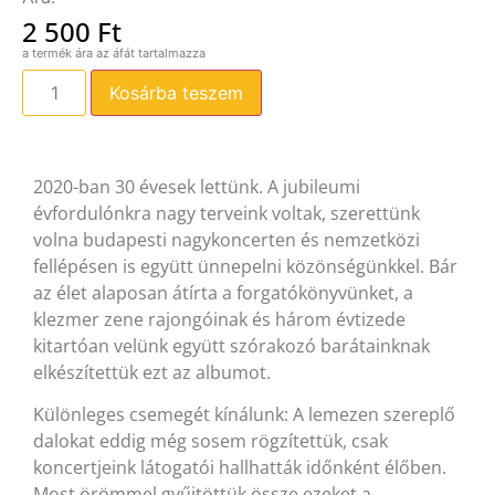
2 500
Ft
Kosárba teszem
2020-ban 30 évesek lettünk. A jubileumi
évfordulónkra nagy terveink voltak, szerettünk
volna budapesti nagykoncerten és nemzetközi
fellépésen is együtt ünnepelni közönségünkkel. Bár
az élet alaposan átírta a forgatókönyvünket, a
klezmer zene rajongóinak és három évtizede
kitartóan velünk együtt szórakozó barátainknak
elkészítettük ezt az albumot.
Különleges csemegét kínálunk: A lemezen szereplő
dalokat eddig még sosem rögzítettük, csak
koncertjeink látogatói hallhatták időnként élőben.
Most örömmel gyűjtöttük össze ezeket a