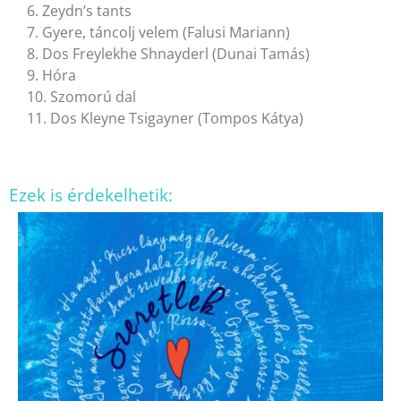
6. Zeydn’s tants
7. Gyere, táncolj velem (Falusi Mariann)
8. Dos Freylekhe Shnayderl (Dunai Tamás)
9. Hóra
10. Szomorú dal
11. Dos Kleyne Tsigayner (Tompos Kátya)
Ezek is érdekelhetik: