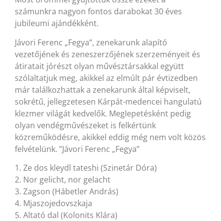
számunkra nagyon fontos darabokat 30 éves
jubileumi ajándékként.
Jávori Ferenc „Fegya”, zenekarunk alapító
vezetőjének és zeneszerzőjének szerzeményeit és
átiratait jórészt olyan művésztársakkal együtt
szólaltatjuk meg, akikkel az elmúlt pár évtizedben
már találkozhattak a zenekarunk által képviselt,
sokrétű, jellegzetesen Kárpát-medencei hangulatú
klezmer világát kedvelők. Meglepetésként pedig
olyan vendégművészeket is felkértünk
közreműködésre, akikkel eddig még nem volt közös
felvételünk. ”Jávori Ferenc „Fegya”
1. Ze dos kleydl tateshi (Szinetár Dóra)
2. Nor gelicht, nor gelacht
3. Zagson (Hábetler András)
4. Mjaszojedovszkaja
5. Altató dal (Kolonits Klára)