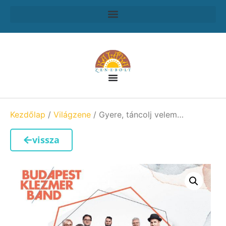
Kezdőlap
/
Világzene
/ Gyere, táncolj velem…
vissza